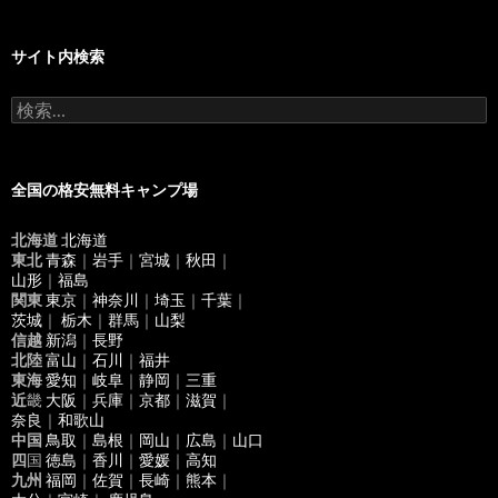
サイト内検索
検
索
:
全国の格安無料キャンプ場
北海道
北海道
東北
青森
｜
岩手
｜
宮城
｜
秋田
｜
山形
｜
福島
関東
東京
｜
神奈川
｜
埼玉
｜
千葉
｜
茨城
｜
栃木
｜
群馬
｜
山梨
信越
新潟
｜
長野
北陸
富山
｜
石川
｜
福井
東海
愛知
｜
岐阜
｜
静岡
｜
三重
近
畿
大阪
｜
兵庫
｜
京都
｜
滋賀
｜
奈良
｜
和歌山
中国
鳥取
｜
島根
｜
岡山
｜
広島
｜
山口
四
国
徳島
｜
香川
｜
愛媛
｜
高知
九州
福岡
｜
佐賀
｜
長崎
｜
熊本
｜