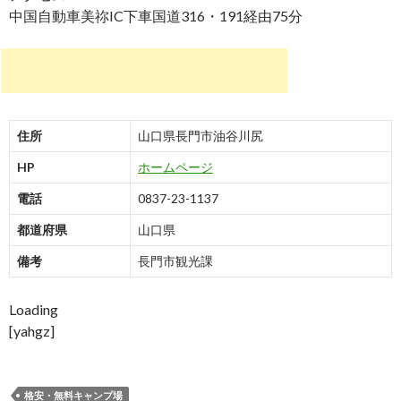
中国自動車美祢IC下車国道316・191経由75分
住所
山口県長門市油谷川尻
HP
ホームページ
電話
0837-23-1137
都道府県
山口県
備考
長門市観光課
Loading
[yahgz]
格安・無料キャンプ場