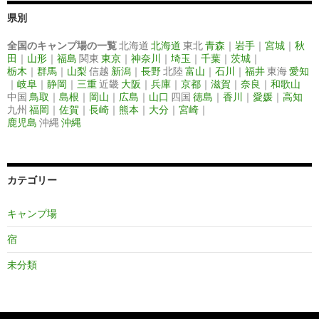
ビ
県別
ゲ
全国のキャンプ場の一覧
北海道
北海道
東北
青森
｜
岩手
｜
宮城
｜
秋
田
｜
山形
｜
福島
関東
東京
｜
神奈川
｜
埼玉
｜
千葉
｜
茨城
｜
ー
栃木
｜
群馬
｜
山梨
信越
新潟
｜
長野
北陸
富山
｜
石川
｜
福井
東海
愛知
｜
岐阜
｜
静岡
｜
三重
近畿
大阪
｜
兵庫
｜
京都
｜
滋賀
｜
奈良
｜
和歌山
シ
中国
鳥取
｜
島根
｜
岡山
｜
広島
｜
山口
四国
徳島
｜
香川
｜
愛媛
｜
高知
九州
福岡
｜
佐賀
｜
長崎
｜
熊本
｜
大分
｜
宮崎
｜
ョ
鹿児島
沖縄
沖縄
ン
カテゴリー
キャンプ場
宿
未分類