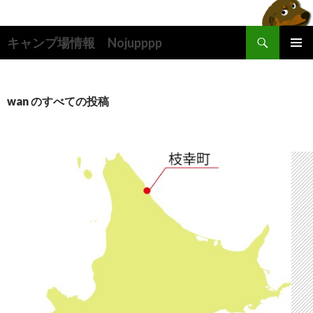
検
キャンプ場情報 Nojupppp
索
コ
メインメ
ン
ニュー
テ
ン
wan のすべての投稿
ツ
へ
ス
キ
ッ
プ