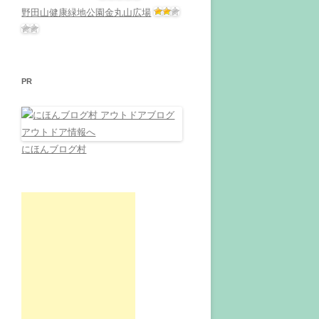
野田山健康緑地公園金丸山広場
PR
にほんブログ村