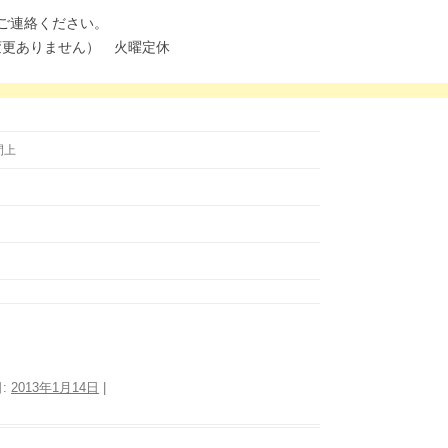
ご連絡ください。
号は変更ありません） 火曜定休
間上
日:
2013年1月14日
|