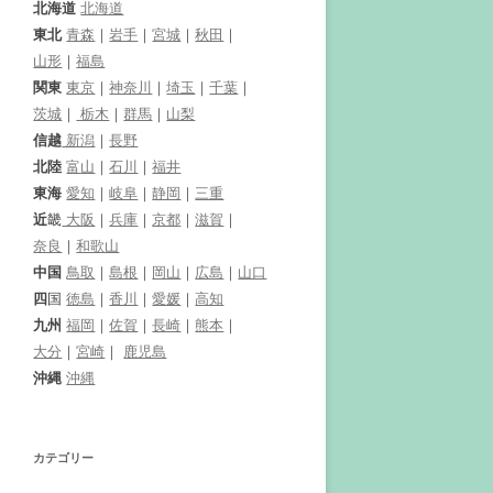
北海道
北海道
東北
青森
｜
岩手
｜
宮城
｜
秋田
｜
山形
｜
福島
関東
東京
｜
神奈川
｜
埼玉
｜
千葉
｜
茨城
｜
栃木
｜
群馬
｜
山梨
信越
新潟
｜
長野
北陸
富山
｜
石川
｜
福井
東海
愛知
｜
岐阜
｜
静岡
｜
三重
近
畿
大阪
｜
兵庫
｜
京都
｜
滋賀
｜
奈良
｜
和歌山
中国
鳥取
｜
島根
｜
岡山
｜
広島
｜
山口
四
国
徳島
｜
香川
｜
愛媛
｜
高知
九州
福岡
｜
佐賀
｜
長崎
｜
熊本
｜
大分
｜
宮崎
｜
鹿児島
沖縄
沖縄
カテゴリー