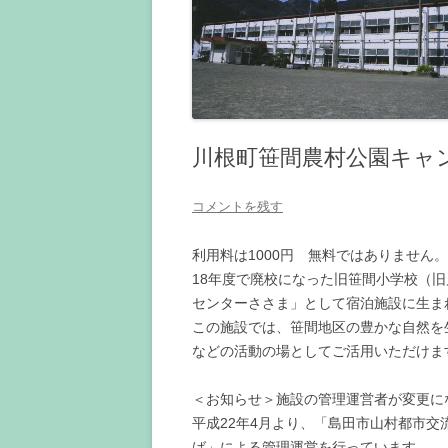
川根町笹間農村公園キャ
コメントを残す
利用料は1000円 無料ではありません
18年度で廃校になった旧笹間小学校（旧
センターささま」として宿泊施設に生ま
この施設では、笹間地区の豊かな自然を
などの活動の場としてご活用いただけま
＜お知らせ＞施設の管理運営者が変更に
平成22年4月より、「島田市山村都市
ば」による管理運営を行っています。