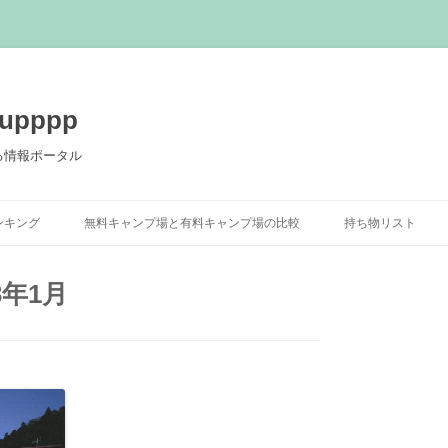
pppp
る情報ポータル
コ
ン
ンキング
無料キャンプ場と有料キャンプ場の比較
持ち物リスト
テ
ン
ツ
へ
3年1月
ス
キ
ッ
プ