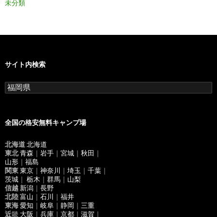
未分類
サイト内検索
検
索
:
全国の格安無料キャンプ場
北海道
北海道
東北
青森
｜
岩手
｜
宮城
｜
秋田
｜
山形
｜
福島
関東
東京
｜
神奈川
｜
埼玉
｜
千葉
｜
茨城
｜
栃木
｜
群馬
｜
山梨
信越
新潟
｜
長野
北陸
富山
｜
石川
｜
福井
東海
愛知
｜
岐阜
｜
静岡
｜
三重
近
畿
大阪
｜
兵庫
｜
京都
｜
滋賀
｜