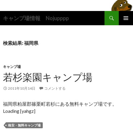
検
キャンプ場情報 Nojupppp
索
コ
メインメ
ン
ニュー
テ
ン
検索結果: 福岡県
ツ
へ
ス
キ
キャンプ場
ッ
若杉楽園キャンプ場
プ
2011年10月14日
コメントする
福岡県粕屋郡篠栗町若杉にある無料キャンプ場です。
Loading [yahgz]
格安・無料キャンプ場