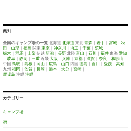
投
稿
ナ
ビ
県別
ゲ
全国のキャンプ場の一覧
北海道
北海道
東北
青森
｜
岩手
｜
宮城
｜
秋
田
｜
山形
｜
福島
関東
東京
｜
神奈川
｜
埼玉
｜
千葉
｜
茨城
｜
ー
栃木
｜
群馬
｜
山梨
信越
新潟
｜
長野
北陸
富山
｜
石川
｜
福井
東海
愛知
｜
岐阜
｜
静岡
｜
三重
近畿
大阪
｜
兵庫
｜
京都
｜
滋賀
｜
奈良
｜
和歌山
シ
中国
鳥取
｜
島根
｜
岡山
｜
広島
｜
山口
四国
徳島
｜
香川
｜
愛媛
｜
高知
九州
福岡
｜
佐賀
｜
長崎
｜
熊本
｜
大分
｜
宮崎
｜
ョ
鹿児島
沖縄
沖縄
ン
カテゴリー
キャンプ場
宿