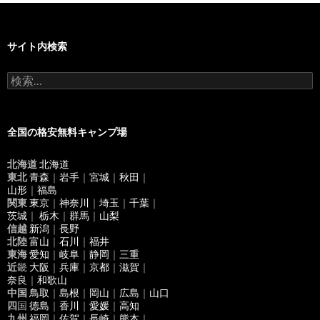
サイト内検索
検
索
:
全国の格安無料キャンプ場
北海道
北海道
東北
青森
｜
岩手
｜
宮城
｜
秋田
｜
山形
｜
福島
関東
東京
｜
神奈川
｜
埼玉
｜
千葉
｜
茨城
｜
栃木
｜
群馬
｜
山梨
信越
新潟
｜
長野
北陸
富山
｜
石川
｜
福井
東海
愛知
｜
岐阜
｜
静岡
｜
三重
近
畿
大阪
｜
兵庫
｜
京都
｜
滋賀
｜
奈良
｜
和歌山
中国
鳥取
｜
島根
｜
岡山
｜
広島
｜
山口
四
国
徳島
｜
香川
｜
愛媛
｜
高知
九州
福岡
｜
佐賀
｜
長崎
｜
熊本
｜