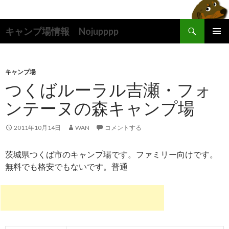
検
キャンプ場情報 Nojupppp
索
コ
メインメ
ン
ニュー
テ
ン
キャンプ場
ツ
つくばルーラル吉瀬・フォ
へ
ンテーヌの森キャンプ場
ス
キ
ッ
2011年10月14日
WAN
コメントする
プ
茨城県つくば市のキャンプ場です。ファミリー向けです。
無料でも格安でもないです。普通