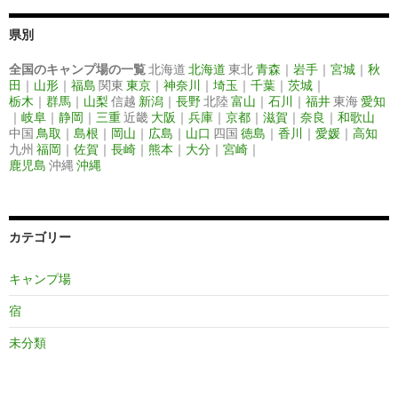
県別
全国のキャンプ場の一覧
北海道
北海道
東北
青森
｜
岩手
｜
宮城
｜
秋
田
｜
山形
｜
福島
関東
東京
｜
神奈川
｜
埼玉
｜
千葉
｜
茨城
｜
栃木
｜
群馬
｜
山梨
信越
新潟
｜
長野
北陸
富山
｜
石川
｜
福井
東海
愛知
｜
岐阜
｜
静岡
｜
三重
近畿
大阪
｜
兵庫
｜
京都
｜
滋賀
｜
奈良
｜
和歌山
中国
鳥取
｜
島根
｜
岡山
｜
広島
｜
山口
四国
徳島
｜
香川
｜
愛媛
｜
高知
九州
福岡
｜
佐賀
｜
長崎
｜
熊本
｜
大分
｜
宮崎
｜
鹿児島
沖縄
沖縄
カテゴリー
キャンプ場
宿
未分類