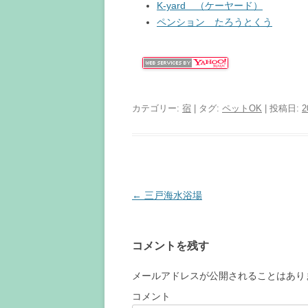
K-yard （ケーヤード）
ペンション たろうとくう
カテゴリー:
宿
| タグ:
ペットOK
| 投稿日:
2
投
←
三戸海水浴場
稿
ナ
コメントを残す
ビ
ゲ
メールアドレスが公開されることはあり
ー
コメント