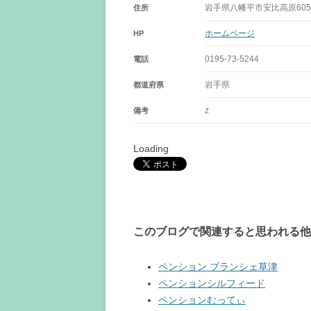
岩手県八幡平市安比高原605
住所
ホームページ
HP
0195-73-5244
電話
岩手県
都道府県
z
備考
Loading
このブログで関連すると思われる他
ペンション ブランシェ草津
ペンションシルフィード
ペンションむってぃ