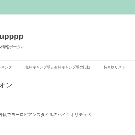
pppp
る情報ポータル
コ
ン
ンキング
無料キャンプ場と有料キャンプ場の比較
持ち物リスト
テ
ン
ツ
へ
オン
ス
キ
ッ
プ
の外観でヨーロピアンスタイルのハイクオリティペ