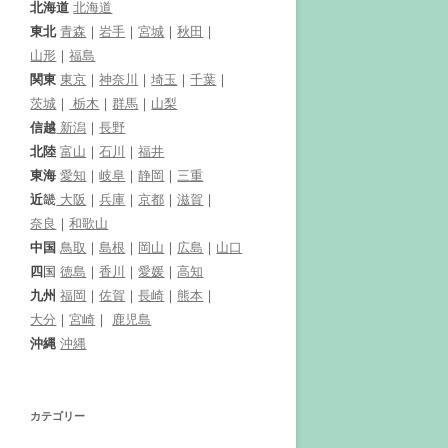
北海道
北海道
東北
青森
｜
岩手
｜
宮城
｜
秋田
｜
山形
｜
福島
関東
東京
｜
神奈川
｜
埼玉
｜
千葉
｜
茨城
｜
栃木
｜
群馬
｜
山梨
信越
新潟
｜
長野
北陸
富山
｜
石川
｜
福井
東海
愛知
｜
岐阜
｜
静岡
｜
三重
近
畿
大阪
｜
兵庫
｜
京都
｜
滋賀
｜
奈良
｜
和歌山
中国
鳥取
｜
島根
｜
岡山
｜
広島
｜
山口
四
国
徳島
｜
香川
｜
愛媛
｜
高知
九州
福岡
｜
佐賀
｜
長崎
｜
熊本
｜
大分
｜
宮崎
｜
鹿児島
沖縄
沖縄
カテゴリー