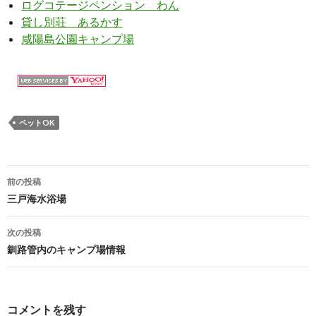
ログコテージペンション わん
貸し別荘 あるかす
咸陽島公園キャンプ場
ペットOK
前の投稿
投
三戸海水浴場
稿
次の投稿
ナ
釧路管内のキャンプ場情報
ビ
ゲ
コメントを残す