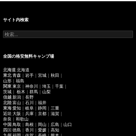
サイト内検索
検
索
:
全国の格安無料キャンプ場
北海道
北海道
東北
青森
｜
岩手
｜
宮城
｜
秋田
｜
山形
｜
福島
関東
東京
｜
神奈川
｜
埼玉
｜
千葉
｜
茨城
｜
栃木
｜
群馬
｜
山梨
信越
新潟
｜
長野
北陸
富山
｜
石川
｜
福井
東海
愛知
｜
岐阜
｜
静岡
｜
三重
近
畿
大阪
｜
兵庫
｜
京都
｜
滋賀
｜
奈良
｜
和歌山
中国
鳥取
｜
島根
｜
岡山
｜
広島
｜
山口
四
国
徳島
｜
香川
｜
愛媛
｜
高知
九州
福岡
｜
佐賀
｜
長崎
｜
熊本
｜