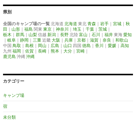
県別
全国のキャンプ場の一覧
北海道
北海道
東北
青森
｜
岩手
｜
宮城
｜
秋
田
｜
山形
｜
福島
関東
東京
｜
神奈川
｜
埼玉
｜
千葉
｜
茨城
｜
栃木
｜
群馬
｜
山梨
信越
新潟
｜
長野
北陸
富山
｜
石川
｜
福井
東海
愛知
｜
岐阜
｜
静岡
｜
三重
近畿
大阪
｜
兵庫
｜
京都
｜
滋賀
｜
奈良
｜
和歌山
中国
鳥取
｜
島根
｜
岡山
｜
広島
｜
山口
四国
徳島
｜
香川
｜
愛媛
｜
高知
九州
福岡
｜
佐賀
｜
長崎
｜
熊本
｜
大分
｜
宮崎
｜
鹿児島
沖縄
沖縄
カテゴリー
キャンプ場
宿
未分類