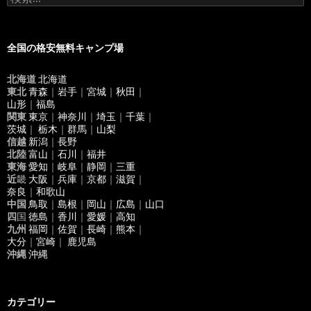
索
:
全国の格安無料キャンプ場
北海道
北海道
東北
青森
｜
岩手
｜
宮城
｜
秋田
｜
山形
｜
福島
関東
東京
｜
神奈川
｜
埼玉
｜
千葉
｜
茨城
｜
栃木
｜
群馬
｜
山梨
信越
新潟
｜
長野
北陸
富山
｜
石川
｜
福井
東海
愛知
｜
岐阜
｜
静岡
｜
三重
近
畿
大阪
｜
兵庫
｜
京都
｜
滋賀
｜
奈良
｜
和歌山
中国
鳥取
｜
島根
｜
岡山
｜
広島
｜
山口
四
国
徳島
｜
香川
｜
愛媛
｜
高知
九州
福岡
｜
佐賀
｜
長崎
｜
熊本
｜
大分
｜
宮崎
｜
鹿児島
沖縄
沖縄
カテゴリー