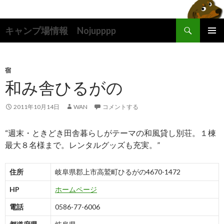
検
キャンプ場情報 Nojupppp
索
コ
メインメ
ン
ニュー
テ
ン
宿
ツ
和み舎ひるがの
へ
ス
2011年10月14日
WAN
コメントする
キ
ッ
“週末・ときどき田舎暮らしがテーマの和風貸し別荘。１棟
プ
最大８名様まで。レンタルグッズも充実。”
住所
岐阜県郡上市高鷲町ひるがの4670-1472
HP
ホームページ
電話
0586-77-6006