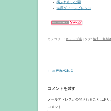
橘ふれあい公園
塩原グリーンビレッジ
カテゴリー:
キャンプ場
| タグ:
格安・無料
投
←
三戸海水浴場
稿
ナ
コメントを残す
ビ
ゲ
メールアドレスが公開されることはあり
ー
コメント