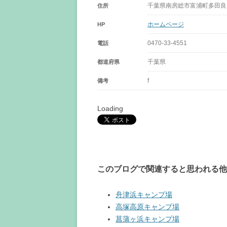
千葉県南房総市富浦町多田良12
住所
ホームページ
HP
0470-33-4551
電話
千葉県
都道府県
f
備考
Loading
このブログで関連すると思われる他
舟津浜キャンプ場
高塚高原キャンプ場
菖蒲ヶ浜キャンプ場