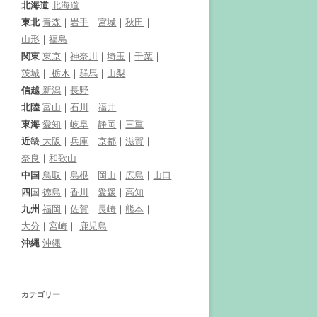
北海道
北海道
東北
青森
｜
岩手
｜
宮城
｜
秋田
｜
山形
｜
福島
関東
東京
｜
神奈川
｜
埼玉
｜
千葉
｜
茨城
｜
栃木
｜
群馬
｜
山梨
信越
新潟
｜
長野
北陸
富山
｜
石川
｜
福井
東海
愛知
｜
岐阜
｜
静岡
｜
三重
近
畿
大阪
｜
兵庫
｜
京都
｜
滋賀
｜
奈良
｜
和歌山
中国
鳥取
｜
島根
｜
岡山
｜
広島
｜
山口
四
国
徳島
｜
香川
｜
愛媛
｜
高知
九州
福岡
｜
佐賀
｜
長崎
｜
熊本
｜
大分
｜
宮崎
｜
鹿児島
沖縄
沖縄
カテゴリー