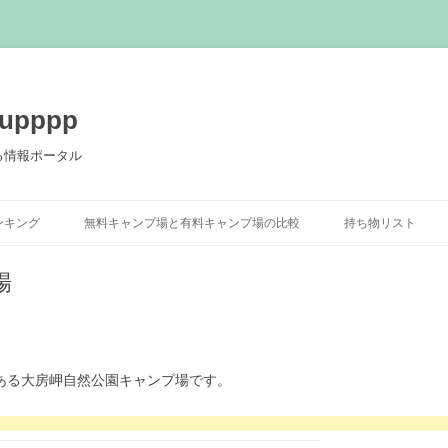
pppp
る情報ポータル
コ
ン
ンキング
無料キャンプ場と有料キャンプ場の比較
持ち物リスト
テ
ン
ツ
へ
場
ス
キ
ッ
プ
9にある大房岬自然公園キャンプ場です。