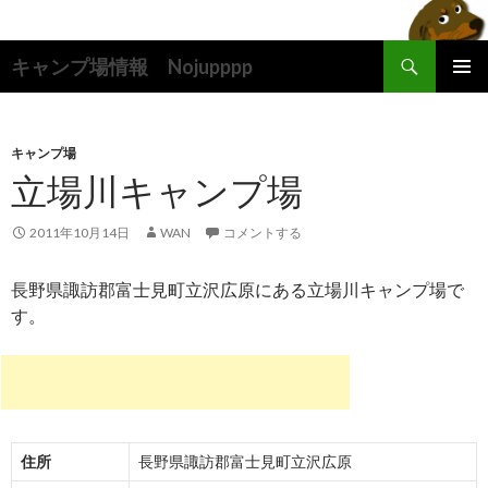
検
キャンプ場情報 Nojupppp
索
コ
メインメ
ン
ニュー
テ
ン
キャンプ場
ツ
立場川キャンプ場
へ
ス
2011年10月14日
WAN
コメントする
キ
ッ
長野県諏訪郡富士見町立沢広原にある立場川キャンプ場で
プ
す。
住所
長野県諏訪郡富士見町立沢広原