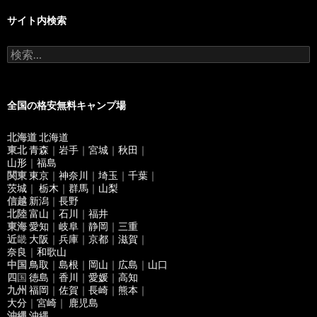
サイト内検索
検
索
:
全国の格安無料キャンプ場
北海道
北海道
東北
青森
｜
岩手
｜
宮城
｜
秋田
｜
山形
｜
福島
関東
東京
｜
神奈川
｜
埼玉
｜
千葉
｜
茨城
｜
栃木
｜
群馬
｜
山梨
信越
新潟
｜
長野
北陸
富山
｜
石川
｜
福井
東海
愛知
｜
岐阜
｜
静岡
｜
三重
近
畿
大阪
｜
兵庫
｜
京都
｜
滋賀
｜
奈良
｜
和歌山
中国
鳥取
｜
島根
｜
岡山
｜
広島
｜
山口
四
国
徳島
｜
香川
｜
愛媛
｜
高知
九州
福岡
｜
佐賀
｜
長崎
｜
熊本
｜
大分
｜
宮崎
｜
鹿児島
沖縄
沖縄