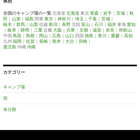
県別
全国のキャンプ場の一覧
北海道
北海道
東北
青森
｜
岩手
｜
宮城
｜
秋
田
｜
山形
｜
福島
関東
東京
｜
神奈川
｜
埼玉
｜
千葉
｜
茨城
｜
栃木
｜
群馬
｜
山梨
信越
新潟
｜
長野
北陸
富山
｜
石川
｜
福井
東海
愛知
｜
岐阜
｜
静岡
｜
三重
近畿
大阪
｜
兵庫
｜
京都
｜
滋賀
｜
奈良
｜
和歌山
中国
鳥取
｜
島根
｜
岡山
｜
広島
｜
山口
四国
徳島
｜
香川
｜
愛媛
｜
高知
九州
福岡
｜
佐賀
｜
長崎
｜
熊本
｜
大分
｜
宮崎
｜
鹿児島
沖縄
沖縄
カテゴリー
キャンプ場
宿
未分類