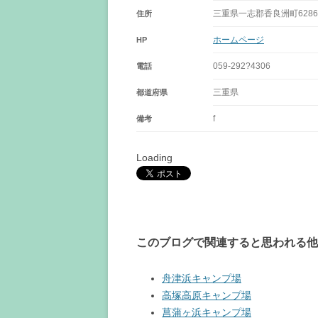
三重県一志郡香良洲町6286
住所
ホームページ
HP
059-292?4306
電話
三重県
都道府県
f
備考
Loading
このブログで関連すると思われる他
舟津浜キャンプ場
高塚高原キャンプ場
菖蒲ヶ浜キャンプ場