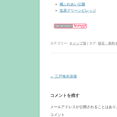
橘ふれあい公園
塩原グリーンビレッジ
カテゴリー:
キャンプ場
| タグ:
格安・無料
投
←
三戸海水浴場
稿
ナ
コメントを残す
ビ
ゲ
メールアドレスが公開されることはあり
ー
コメント