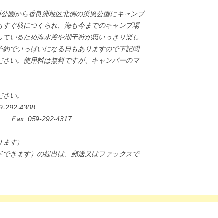
洲公園から香良洲地区北側の浜風公園にキャンプ
もすぐ横につくられ、海も今までのキャンプ場
しているため海水浴や潮干狩が思いっきり楽し
予約でいっぱいになる日もありますので下記問
ださい。使用料は無料ですが、キャンパーのマ
ださい。
92-4308
92-4317
市香良洲町1878
ります）
ドできます）の提出は、郵送又はファックスで