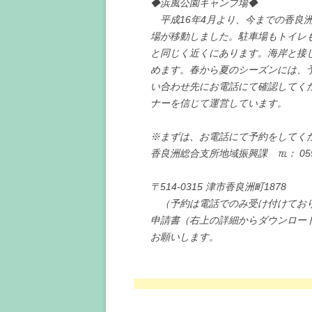
◆浜風公園キャンプ場◆
平成16年4月より、今までの香良
場が移動しました。駐車場もトイレ
と同じく近くにあります。海岸と接
めます。春から夏のシーズンには、
い合わせ先にお電話にて確認してく
ナーを信じて運営しています。
※まずは、お電話にて予約をしてく
香良洲総合支所地域振興課 ℡： 059-2
Ｆax: 059-2
〒514-0315 津
（予約は電話でのみ受け付けてお
申請書（右上の詳細からダウンロー
お願いします。