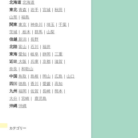
北海道
北海道
東北
青森
｜
岩手
｜
宮城
｜
秋田
｜
山形
｜
福島
関東
東京
｜
神奈川
｜
埼玉
｜
千葉
｜
茨城
｜
栃木
｜
群馬
｜
山梨
信越
新潟
｜
長野
北陸
富山
｜
石川
｜
福井
東海
愛知
｜
岐阜
｜
静岡
｜
三重
近
畿
大阪
｜
兵庫
｜
京都
｜
滋賀
｜
奈良
｜
和歌山
中国
鳥取
｜
島根
｜
岡山
｜
広島
｜
山口
四
国
徳島
｜
香川
｜
愛媛
｜
高知
九州
福岡
｜
佐賀
｜
長崎
｜
熊本
｜
大分
｜
宮崎
｜
鹿児島
沖縄
沖縄
カテゴリー