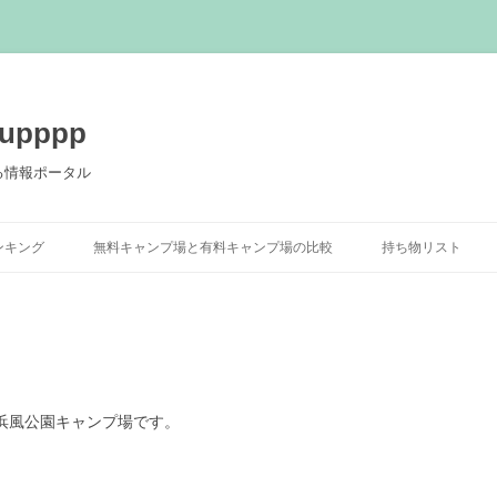
pppp
る情報ポータル
コ
ン
ンキング
無料キャンプ場と有料キャンプ場の比較
持ち物リスト
テ
ン
ツ
へ
ス
キ
ッ
プ
る浜風公園キャンプ場です。