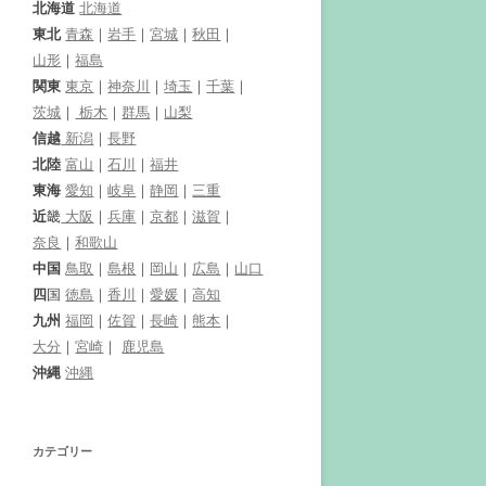
北海道
北海道
東北
青森
｜
岩手
｜
宮城
｜
秋田
｜
山形
｜
福島
関東
東京
｜
神奈川
｜
埼玉
｜
千葉
｜
茨城
｜
栃木
｜
群馬
｜
山梨
信越
新潟
｜
長野
北陸
富山
｜
石川
｜
福井
東海
愛知
｜
岐阜
｜
静岡
｜
三重
近
畿
大阪
｜
兵庫
｜
京都
｜
滋賀
｜
奈良
｜
和歌山
中国
鳥取
｜
島根
｜
岡山
｜
広島
｜
山口
四
国
徳島
｜
香川
｜
愛媛
｜
高知
九州
福岡
｜
佐賀
｜
長崎
｜
熊本
｜
大分
｜
宮崎
｜
鹿児島
沖縄
沖縄
カテゴリー