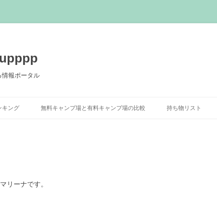
pppp
る情報ポータル
コ
ン
ンキング
無料キャンプ場と有料キャンプ場の比較
持ち物リスト
テ
ン
ツ
へ
ス
キ
ッ
プ
共マリーナです。