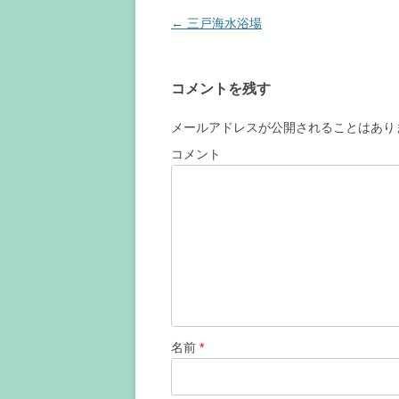
投
←
三戸海水浴場
稿
ナ
コメントを残す
ビ
ゲ
メールアドレスが公開されることはあり
ー
コメント
シ
ョ
ン
名前
*