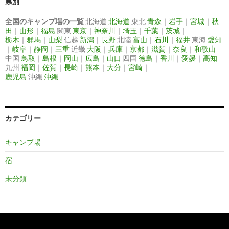
県別
全国のキャンプ場の一覧
北海道
北海道
東北
青森
｜
岩手
｜
宮城
｜
秋
田
｜
山形
｜
福島
関東
東京
｜
神奈川
｜
埼玉
｜
千葉
｜
茨城
｜
栃木
｜
群馬
｜
山梨
信越
新潟
｜
長野
北陸
富山
｜
石川
｜
福井
東海
愛知
｜
岐阜
｜
静岡
｜
三重
近畿
大阪
｜
兵庫
｜
京都
｜
滋賀
｜
奈良
｜
和歌山
中国
鳥取
｜
島根
｜
岡山
｜
広島
｜
山口
四国
徳島
｜
香川
｜
愛媛
｜
高知
九州
福岡
｜
佐賀
｜
長崎
｜
熊本
｜
大分
｜
宮崎
｜
鹿児島
沖縄
沖縄
カテゴリー
キャンプ場
宿
未分類