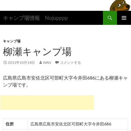
検
キャンプ場情報 Nojupppp
索
コ
メインメ
ン
ニュー
テ
ン
キャンプ場
ツ
柳瀬キャンプ場
へ
ス
2011年10月14日
WAN
コメントする
キ
ッ
広島県広島市安佐北区可部町大字今井田686にある柳瀬キャ
プ
ンプ場です。
住所
広島県広島市安佐北区可部町大字今井田686