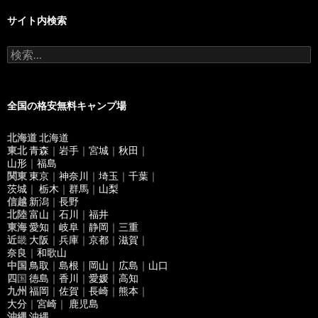
サイト内検索
検
索
:
全国の格安無料キャンプ場
北海道
北海道
東北
青森
｜
岩手
｜
宮城
｜
秋田
｜
山形
｜
福島
関東
東京
｜
神奈川
｜
埼玉
｜
千葉
｜
茨城
｜
栃木
｜
群馬
｜
山梨
信越
新潟
｜
長野
北陸
富山
｜
石川
｜
福井
東海
愛知
｜
岐阜
｜
静岡
｜
三重
近
畿
大阪
｜
兵庫
｜
京都
｜
滋賀
｜
奈良
｜
和歌山
中国
鳥取
｜
島根
｜
岡山
｜
広島
｜
山口
四
国
徳島
｜
香川
｜
愛媛
｜
高知
九州
福岡
｜
佐賀
｜
長崎
｜
熊本
｜
大分
｜
宮崎
｜
鹿児島
沖縄
沖縄