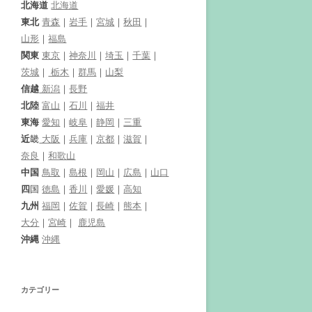
北海道
北海道
東北
青森
｜
岩手
｜
宮城
｜
秋田
｜
山形
｜
福島
関東
東京
｜
神奈川
｜
埼玉
｜
千葉
｜
茨城
｜
栃木
｜
群馬
｜
山梨
信越
新潟
｜
長野
北陸
富山
｜
石川
｜
福井
東海
愛知
｜
岐阜
｜
静岡
｜
三重
近
畿
大阪
｜
兵庫
｜
京都
｜
滋賀
｜
奈良
｜
和歌山
中国
鳥取
｜
島根
｜
岡山
｜
広島
｜
山口
四
国
徳島
｜
香川
｜
愛媛
｜
高知
九州
福岡
｜
佐賀
｜
長崎
｜
熊本
｜
大分
｜
宮崎
｜
鹿児島
沖縄
沖縄
カテゴリー