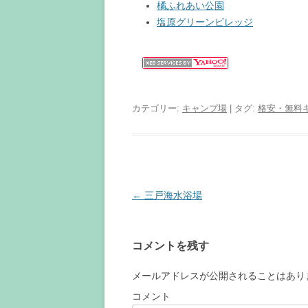
橘ふれあい公園
塩原グリーンビレッジ
カテゴリー:
キャンプ場
| タグ:
格安・無料
投
←
三戸海水浴場
稿
ナ
コメントを残す
ビ
ゲ
メールアドレスが公開されることはあり
ー
コメント