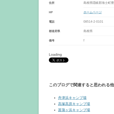
島根県隠岐郡海士町豊
住所
ホームページ
HP
08514-2-0101
電話
島根県
都道府県
f
備考
Loading
このブログで関連すると思われる他
舟津浜キャンプ場
高塚高原キャンプ場
菖蒲ヶ浜キャンプ場