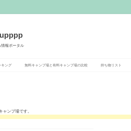
pppp
る情報ポータル
コ
ン
ンキング
無料キャンプ場と有料キャンプ場の比較
持ち物リスト
テ
ン
ツ
へ
ス
キ
ッ
プ
キャンプ場です。