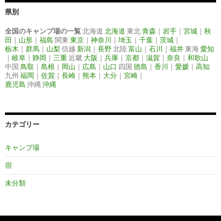
県別
全国のキャンプ場の一覧
北海道
北海道
東北
青森
｜
岩手
｜
宮城
｜
秋
田
｜
山形
｜
福島
関東
東京
｜
神奈川
｜
埼玉
｜
千葉
｜
茨城
｜
栃木
｜
群馬
｜
山梨
信越
新潟
｜
長野
北陸
富山
｜
石川
｜
福井
東海
愛知
｜
岐阜
｜
静岡
｜
三重
近畿
大阪
｜
兵庫
｜
京都
｜
滋賀
｜
奈良
｜
和歌山
中国
鳥取
｜
島根
｜
岡山
｜
広島
｜
山口
四国
徳島
｜
香川
｜
愛媛
｜
高知
九州
福岡
｜
佐賀
｜
長崎
｜
熊本
｜
大分
｜
宮崎
｜
鹿児島
沖縄
沖縄
カテゴリー
キャンプ場
宿
未分類