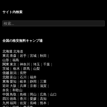
サイト内検索
検
索
:
全国の格安無料キャンプ場
北海道
北海道
東北
青森
｜
岩手
｜
宮城
｜
秋田
｜
山形
｜
福島
関東
東京
｜
神奈川
｜
埼玉
｜
千葉
｜
茨城
｜
栃木
｜
群馬
｜
山梨
信越
新潟
｜
長野
北陸
富山
｜
石川
｜
福井
東海
愛知
｜
岐阜
｜
静岡
｜
三重
近
畿
大阪
｜
兵庫
｜
京都
｜
滋賀
｜
奈良
｜
和歌山
中国
鳥取
｜
島根
｜
岡山
｜
広島
｜
山口
四
国
徳島
｜
香川
｜
愛媛
｜
高知
九州
福岡
｜
佐賀
｜
長崎
｜
熊本
｜