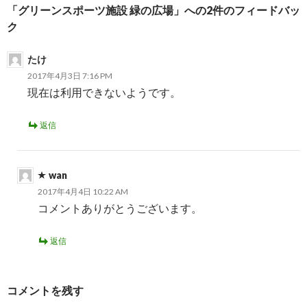
ゲ
「グリーンスポーツ施設 緑の広場」への2件のフィードバッ
ー
ク
シ
たけ
ョ
2017年4月3日 7:16 PM
現在は利用できないようです。
ン
返信
wan
2017年4月4日 10:22 AM
コメントありがとうございます。
返信
コメントを残す