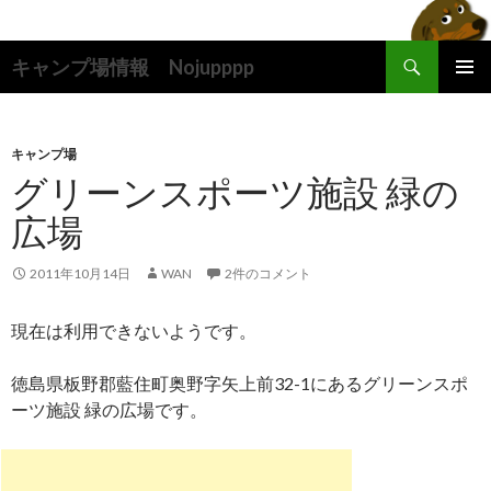
検
キャンプ場情報 Nojupppp
索
コ
メインメ
ン
ニュー
テ
ン
キャンプ場
ツ
グリーンスポーツ施設 緑の
へ
広場
ス
キ
ッ
2011年10月14日
WAN
2件のコメント
プ
現在は利用できないようです。
徳島県板野郡藍住町奥野字矢上前32-1にあるグリーンスポ
ーツ施設 緑の広場です。