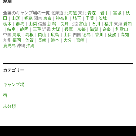
県別
全国のキャンプ場の一覧
北海道
北海道
東北
青森
｜
岩手
｜
宮城
｜
秋
田
｜
山形
｜
福島
関東
東京
｜
神奈川
｜
埼玉
｜
千葉
｜
茨城
｜
栃木
｜
群馬
｜
山梨
信越
新潟
｜
長野
北陸
富山
｜
石川
｜
福井
東海
愛知
｜
岐阜
｜
静岡
｜
三重
近畿
大阪
｜
兵庫
｜
京都
｜
滋賀
｜
奈良
｜
和歌山
中国
鳥取
｜
島根
｜
岡山
｜
広島
｜
山口
四国
徳島
｜
香川
｜
愛媛
｜
高知
九州
福岡
｜
佐賀
｜
長崎
｜
熊本
｜
大分
｜
宮崎
｜
鹿児島
沖縄
沖縄
カテゴリー
キャンプ場
宿
未分類