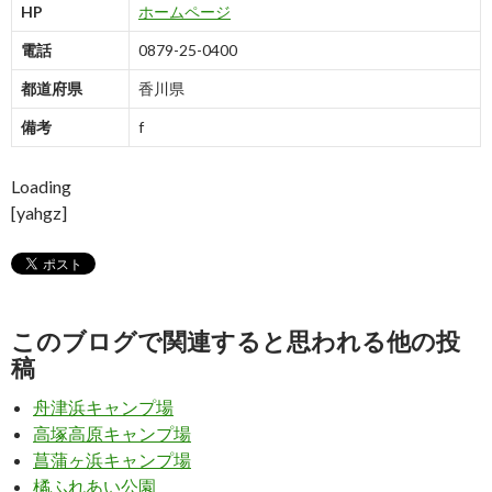
HP
ホームページ
電話
0879-25-0400
都道府県
香川県
備考
f
Loading
[yahgz]
このブログで関連すると思われる他の投
稿
舟津浜キャンプ場
高塚高原キャンプ場
菖蒲ヶ浜キャンプ場
橘ふれあい公園