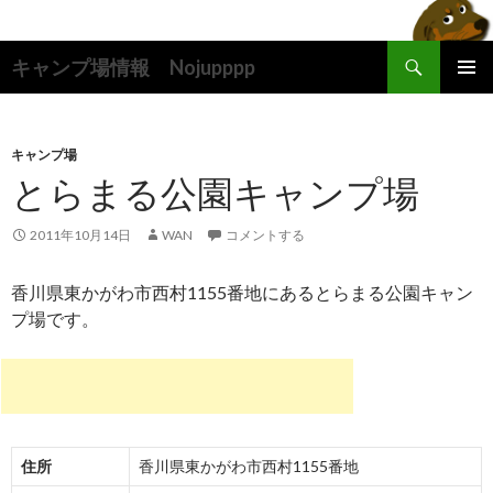
検
キャンプ場情報 Nojupppp
索
コ
メインメ
ン
ニュー
テ
ン
キャンプ場
ツ
とらまる公園キャンプ場
へ
ス
2011年10月14日
WAN
コメントする
キ
ッ
香川県東かがわ市西村1155番地にあるとらまる公園キャン
プ
プ場です。
住所
香川県東かがわ市西村1155番地