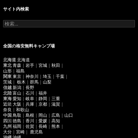
サイト内検索
検
索
:
全国の格安無料キャンプ場
北海道
北海道
東北
青森
｜
岩手
｜
宮城
｜
秋田
｜
山形
｜
福島
関東
東京
｜
神奈川
｜
埼玉
｜
千葉
｜
茨城
｜
栃木
｜
群馬
｜
山梨
信越
新潟
｜
長野
北陸
富山
｜
石川
｜
福井
東海
愛知
｜
岐阜
｜
静岡
｜
三重
近
畿
大阪
｜
兵庫
｜
京都
｜
滋賀
｜
奈良
｜
和歌山
中国
鳥取
｜
島根
｜
岡山
｜
広島
｜
山口
四
国
徳島
｜
香川
｜
愛媛
｜
高知
九州
福岡
｜
佐賀
｜
長崎
｜
熊本
｜
大分
｜
宮崎
｜
鹿児島
沖縄
沖縄