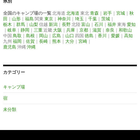
県別
全国のキャンプ場の一覧
北海道
北海道
東北
青森
｜
岩手
｜
宮城
｜
秋
田
｜
山形
｜
福島
関東
東京
｜
神奈川
｜
埼玉
｜
千葉
｜
茨城
｜
栃木
｜
群馬
｜
山梨
信越
新潟
｜
長野
北陸
富山
｜
石川
｜
福井
東海
愛知
｜
岐阜
｜
静岡
｜
三重
近畿
大阪
｜
兵庫
｜
京都
｜
滋賀
｜
奈良
｜
和歌山
中国
鳥取
｜
島根
｜
岡山
｜
広島
｜
山口
四国
徳島
｜
香川
｜
愛媛
｜
高知
九州
福岡
｜
佐賀
｜
長崎
｜
熊本
｜
大分
｜
宮崎
｜
鹿児島
沖縄
沖縄
カテゴリー
キャンプ場
宿
未分類