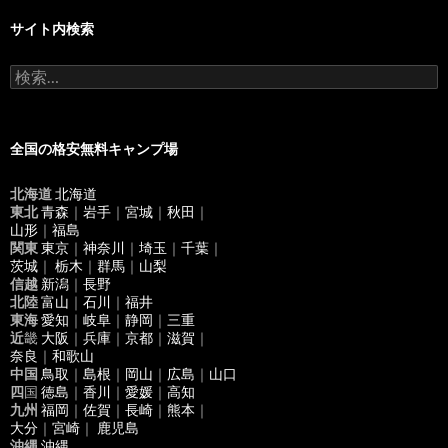
サイト内検索
検
索
:
全国の格安無料キャンプ場
北海道
北海道
東北
青森
｜
岩手
｜
宮城
｜
秋田
｜
山形
｜
福島
関東
東京
｜
神奈川
｜
埼玉
｜
千葉
｜
茨城
｜
栃木
｜
群馬
｜
山梨
信越
新潟
｜
長野
北陸
富山
｜
石川
｜
福井
東海
愛知
｜
岐阜
｜
静岡
｜
三重
近
畿
大阪
｜
兵庫
｜
京都
｜
滋賀
｜
奈良
｜
和歌山
中国
鳥取
｜
島根
｜
岡山
｜
広島
｜
山口
四
国
徳島
｜
香川
｜
愛媛
｜
高知
九州
福岡
｜
佐賀
｜
長崎
｜
熊本
｜
大分
｜
宮崎
｜
鹿児島
沖縄
沖縄