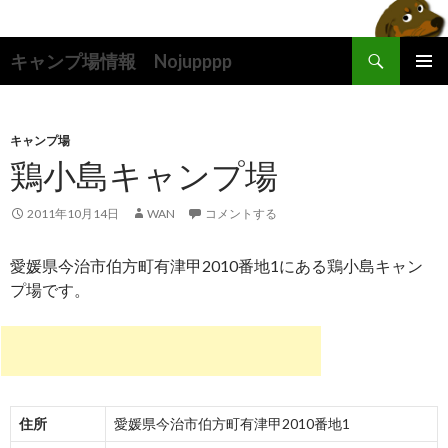
検
キャンプ場情報 Nojupppp
索
コ
メインメ
ン
ニュー
テ
ン
キャンプ場
ツ
鶏小島キャンプ場
へ
ス
2011年10月14日
WAN
コメントする
キ
ッ
愛媛県今治市伯方町有津甲2010番地1にある鶏小島キャン
プ
プ場です。
住所
愛媛県今治市伯方町有津甲2010番地1