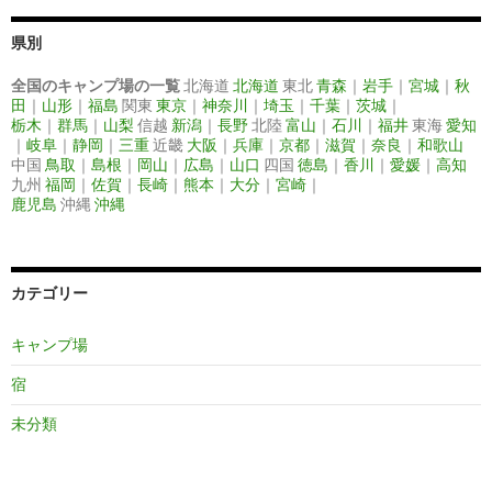
県別
全国のキャンプ場の一覧
北海道
北海道
東北
青森
｜
岩手
｜
宮城
｜
秋
田
｜
山形
｜
福島
関東
東京
｜
神奈川
｜
埼玉
｜
千葉
｜
茨城
｜
栃木
｜
群馬
｜
山梨
信越
新潟
｜
長野
北陸
富山
｜
石川
｜
福井
東海
愛知
｜
岐阜
｜
静岡
｜
三重
近畿
大阪
｜
兵庫
｜
京都
｜
滋賀
｜
奈良
｜
和歌山
中国
鳥取
｜
島根
｜
岡山
｜
広島
｜
山口
四国
徳島
｜
香川
｜
愛媛
｜
高知
九州
福岡
｜
佐賀
｜
長崎
｜
熊本
｜
大分
｜
宮崎
｜
鹿児島
沖縄
沖縄
カテゴリー
キャンプ場
宿
未分類