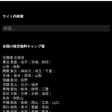
サイト内検索
検
索
:
全国の格安無料キャンプ場
北海道
北海道
東北
青森
｜
岩手
｜
宮城
｜
秋田
｜
山形
｜
福島
関東
東京
｜
神奈川
｜
埼玉
｜
千葉
｜
茨城
｜
栃木
｜
群馬
｜
山梨
信越
新潟
｜
長野
北陸
富山
｜
石川
｜
福井
東海
愛知
｜
岐阜
｜
静岡
｜
三重
近
畿
大阪
｜
兵庫
｜
京都
｜
滋賀
｜
奈良
｜
和歌山
中国
鳥取
｜
島根
｜
岡山
｜
広島
｜
山口
四
国
徳島
｜
香川
｜
愛媛
｜
高知
九州
福岡
｜
佐賀
｜
長崎
｜
熊本
｜