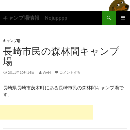
検
キャンプ場情報 Nojupppp
索
コ
メインメ
ン
ニュー
テ
ン
キャンプ場
ツ
長崎市民の森林間キャンプ
へ
場
ス
キ
ッ
2011年10月14日
WAN
コメントする
プ
長崎県長崎市茂木町にある長崎市民の森林間キャンプ場で
す。