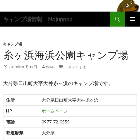
検
キャンプ場情報 Nojupppp
索
コ
メインメ
ン
ニュー
テ
ン
キャンプ場
ツ
糸ヶ浜海浜公園キャンプ場
へ
ス
2011年10月14日
WAN
コメントする
キ
ッ
大分県日出町大字大神糸ヶ浜のキャンプ場です。
プ
住所
大分県日出町大字大神糸ヶ浜
HP
ホームページ
電話
0977-72-0555
都道府県
大分県