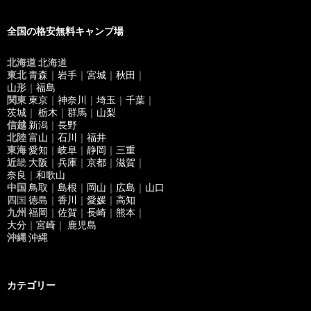
:
全国の格安無料キャンプ場
北海道
北海道
東北
青森
｜
岩手
｜
宮城
｜
秋田
｜
山形
｜
福島
関東
東京
｜
神奈川
｜
埼玉
｜
千葉
｜
茨城
｜
栃木
｜
群馬
｜
山梨
信越
新潟
｜
長野
北陸
富山
｜
石川
｜
福井
東海
愛知
｜
岐阜
｜
静岡
｜
三重
近
畿
大阪
｜
兵庫
｜
京都
｜
滋賀
｜
奈良
｜
和歌山
中国
鳥取
｜
島根
｜
岡山
｜
広島
｜
山口
四
国
徳島
｜
香川
｜
愛媛
｜
高知
九州
福岡
｜
佐賀
｜
長崎
｜
熊本
｜
大分
｜
宮崎
｜
鹿児島
沖縄
沖縄
カテゴリー