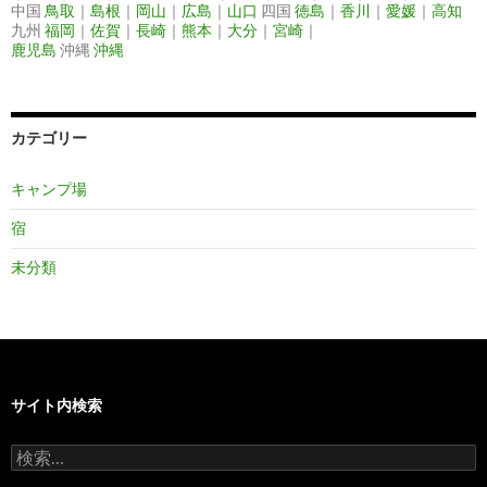
中国
鳥取
｜
島根
｜
岡山
｜
広島
｜
山口
四国
徳島
｜
香川
｜
愛媛
｜
高知
九州
福岡
｜
佐賀
｜
長崎
｜
熊本
｜
大分
｜
宮崎
｜
鹿児島
沖縄
沖縄
カテゴリー
キャンプ場
宿
未分類
サイト内検索
検
索