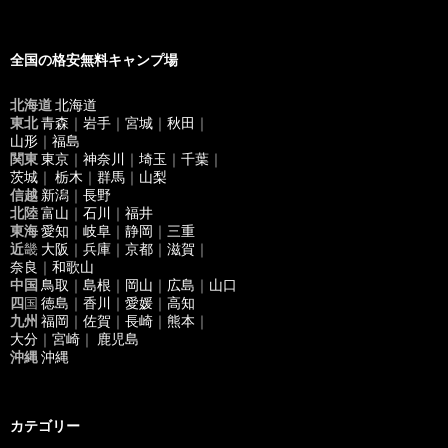
索
:
全国の格安無料キャンプ場
北海道
北海道
東北
青森
｜
岩手
｜
宮城
｜
秋田
｜
山形
｜
福島
関東
東京
｜
神奈川
｜
埼玉
｜
千葉
｜
茨城
｜
栃木
｜
群馬
｜
山梨
信越
新潟
｜
長野
北陸
富山
｜
石川
｜
福井
東海
愛知
｜
岐阜
｜
静岡
｜
三重
近
畿
大阪
｜
兵庫
｜
京都
｜
滋賀
｜
奈良
｜
和歌山
中国
鳥取
｜
島根
｜
岡山
｜
広島
｜
山口
四
国
徳島
｜
香川
｜
愛媛
｜
高知
九州
福岡
｜
佐賀
｜
長崎
｜
熊本
｜
大分
｜
宮崎
｜
鹿児島
沖縄
沖縄
カテゴリー