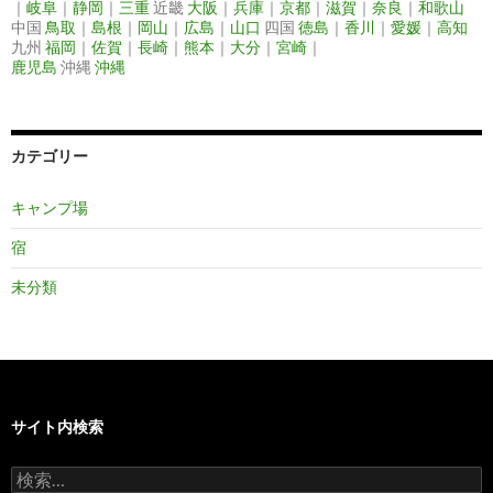
｜
岐阜
｜
静岡
｜
三重
近畿
大阪
｜
兵庫
｜
京都
｜
滋賀
｜
奈良
｜
和歌山
中国
鳥取
｜
島根
｜
岡山
｜
広島
｜
山口
四国
徳島
｜
香川
｜
愛媛
｜
高知
九州
福岡
｜
佐賀
｜
長崎
｜
熊本
｜
大分
｜
宮崎
｜
鹿児島
沖縄
沖縄
カテゴリー
キャンプ場
宿
未分類
サイト内検索
検