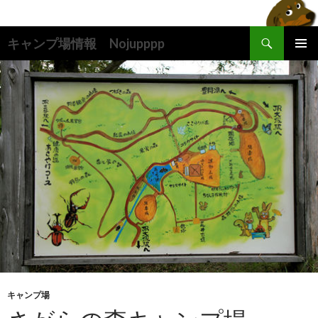
検
キャンプ場情報 Nojupppp
索
コ
メインメ
ン
ニュー
テ
ン
ツ
へ
ス
キ
ッ
プ
キャンプ場